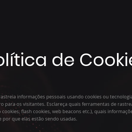
olítica de Cooki
 rastreia informações pessoais usando cookies ou tecnologia
aro para os visitantes. Esclareça quais ferramentas de rast
cookies, flash cookies, web beacons etc.), quais informaçõ
e por que elas estão sendo usadas.