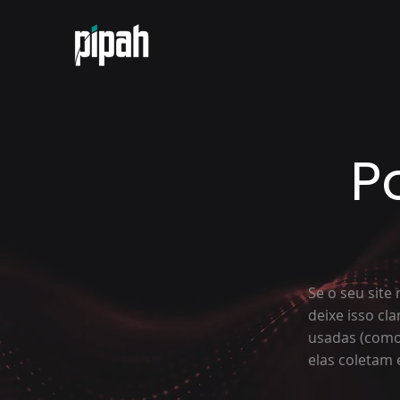
P
Se o seu site
deixe isso cl
usadas (como 
elas coletam 