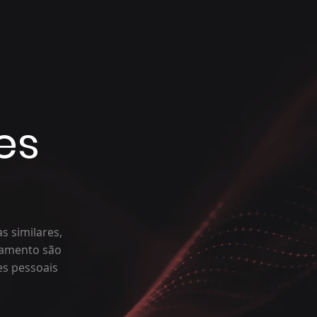
es
s similares,
reamento são
es pessoais