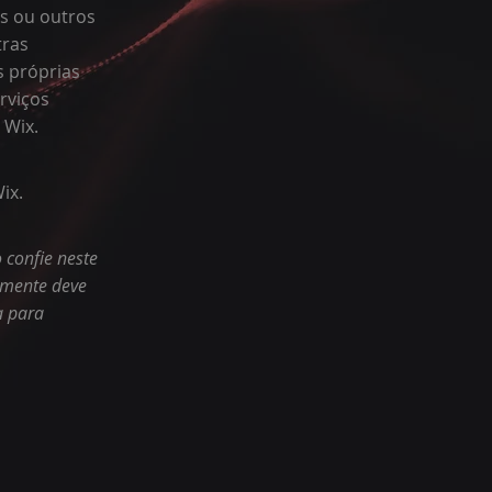
cs ou outros
tras
s próprias
rviços
 Wix.
ix.
 confie neste
lmente deve
a para